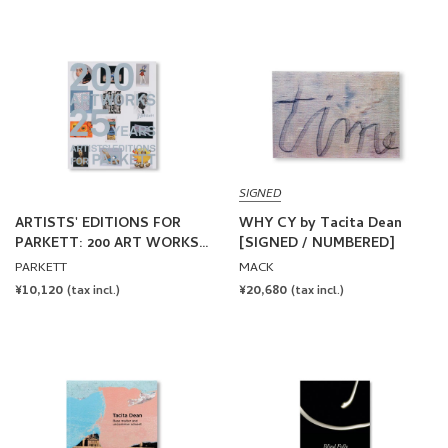
SIGNED
ARTISTS' EDITIONS FOR
WHY CY by Tacita Dean
PARKETT: 200 ART WORKS
[SIGNED / NUMBERED]
25 YEARS
PARKETT
MACK
REGULAR
¥10,120
REGULAR
¥20,680
(tax incl.)
(tax incl.)
PRICE
PRICE