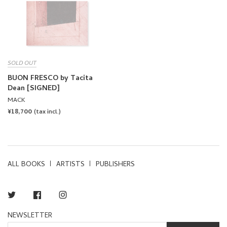
SOLD OUT
BUON FRESCO by Tacita
Dean [SIGNED]
MACK
REGULAR
¥18,700
(tax incl.)
PRICE
ALL BOOKS
ARTISTS
PUBLISHERS
Twitter
Facebook
Instagram
NEWSLETTER
SUBSCRIBE