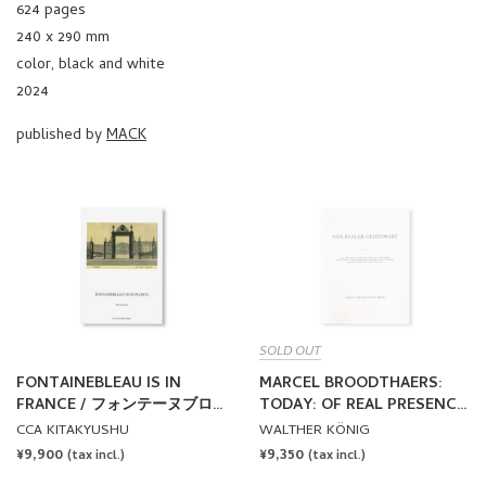
240 x 290 mm
color, black and white
2024
published by
MACK
SOLD OUT
FONTAINEBLEAU IS IN
MARCEL BROODTHAERS:
FRANCE / フォンテーヌブロ
TODAY: OF REAL PRESENCE
ーはフランスにある by Tacita
by Marcel Broodthaers
CCA KITAKYUSHU
WALTHER KÖNIG
Dean
REGULAR
¥9,900
REGULAR
¥9,350
(tax incl.)
(tax incl.)
PRICE
PRICE