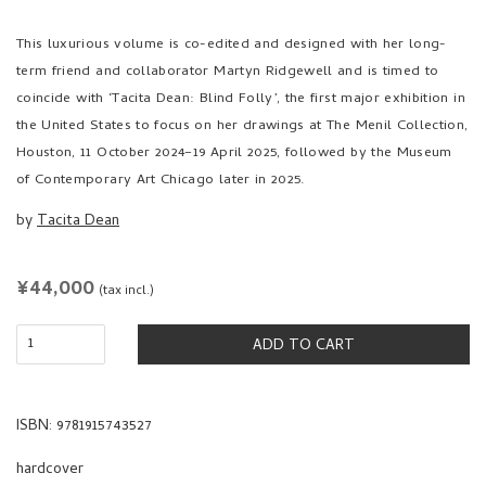
This luxurious volume is co-edited and designed with her long-
term friend and collaborator Martyn Ridgewell and is timed to
coincide with ‘Tacita Dean: Blind Folly’, the first major exhibition in
the United States to focus on her drawings at The Menil Collection,
Houston, 11 October 2024–19 April 2025, followed by the Museum
of Contemporary Art Chicago later in 2025.
by
Tacita Dean
REGULAR
¥44,000
(tax incl.)
PRICE
ADD TO CART
ISBN: 9781915743527
hardcover
624 pages