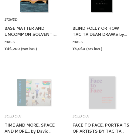
SIGNED
BASE MATTER AND
BLIND FOLLY OR HOW
UNCOMMON SOLVENT:
TACITA DEAN DRAWS by
DRAWINGS, PRINTS,
Michelle White, Tacita Dean
MACK
MACK
COLLAGES, AND OBJECTS
REGULAR
¥46,200
REGULAR
¥5,060
(tax incl.)
(tax incl.)
1988–2024 by Tacita Dean
PRICE
PRICE
[SIGNED]
SOLD OUT
SOLD OUT
TIME AND MORE, SPACE
FACE TO FACE: PORTRAITS
AND MORE... by David
OF ARTISTS BY TACITA
Hockney
DEAN, BRIGITTE LACOMBE,
RICHARD GRAY GALLERY
MACK