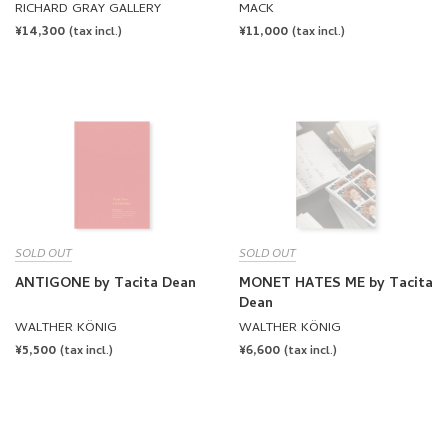
AND CATHERINE OPIE by
REGULAR
¥14,300
REGULAR
¥11,000
(tax incl.)
(tax incl.)
Tacita Dean, Brigitte
PRICE
PRICE
Lacombe, Catherine Opie
SOLD OUT
SOLD OUT
ANTIGONE by Tacita Dean
MONET HATES ME by Tacita
Dean
WALTHER KÖNIG
WALTHER KÖNIG
REGULAR
¥5,500
REGULAR
¥6,600
(tax incl.)
(tax incl.)
PRICE
PRICE