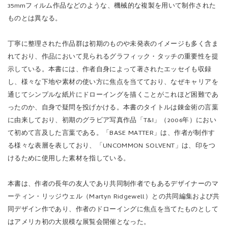
ものとは異なる。
丁寧に整理された作品群は初期のものや未発表のイメージも多く含ま
れており、作品において見られるグラフィック・タッチの重要性を提
示している。本書には、作者自身によって著されたエッセイも収録
し、様々な下地や素材の使い方に焦点を当てており、なぜキャリアを
通じてシンプルな紙片にドローイングを描くことがこれほど困難であ
ったのか、自身で疑問を投げかける。本書のタイトルは錬金術の言葉
に由来しており、初期のグラビア写真作品「T&I」（2006年）におい
て初めて言及した言葉である。「BASE MATTER」は、作者が制作す
る様々な表層を表しており、「UNCOMMON SOLVENT」は、印をつ
けるために使用した素材を指している。
本書は、作者の長年の友人であり共同制作者でもあるデザイナーのマ
ーティン・リッジウェル（Martyn Ridgewell）との共同編集および共
同デザイン作であり、作者のドローイングに焦点を当てたものとして
はアメリカ初の大規模な展覧会開催となった。