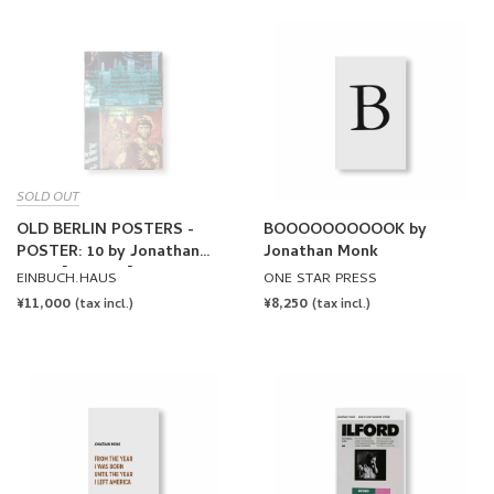
SOLD OUT
OLD BERLIN POSTERS -
BOOOOOOOOOOK by
POSTER: 10 by Jonathan
Jonathan Monk
Monk [SIGNED]
EINBUCH.HAUS
ONE STAR PRESS
REGULAR
¥11,000
REGULAR
¥8,250
(tax incl.)
(tax incl.)
PRICE
PRICE