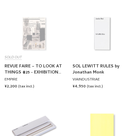
SOLD OUT
REVUE FAIRE – TO LOOK AT
SOL LEWITT RULES by
THINGS #25 - EXHIBITION
Jonathan Monk
VIEWS?: JONATHAN MONK
EMPIRE
VIAINDUSTRIAE
REGULAR
¥2,200
REGULAR
¥4,950
(tax incl.)
(tax incl.)
PRICE
PRICE