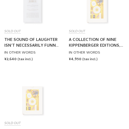
SOLD OUT
SOLD OUT
THE SOUND OF LAUGHTER
A COLLECTION OF NINE
ISN'T NECESSARILY FUNNY
KIPPENBERGER EDITIONS,
by Jonathan Monk
ONE BOETTI WATCH, A
IN OTHER WORDS
IN OTHER WORDS
CIGARETTE AND YELLOW
REGULAR
¥2,640
REGULAR
¥4,950
(tax incl.)
(tax incl.)
by Jonathan Monk
PRICE
PRICE
SOLD OUT