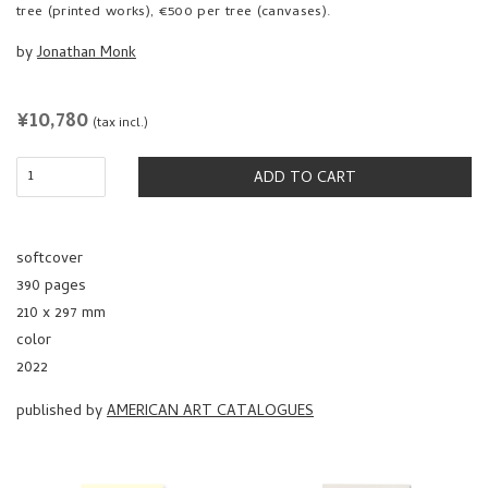
tree (printed works), €500 per tree (canvases).
by
Jonathan Monk
REGULAR
¥10,780
(tax incl.)
PRICE
ADD TO CART
softcover
390 pages
210 x 297 mm
color
2022
published by
AMERICAN ART CATALOGUES