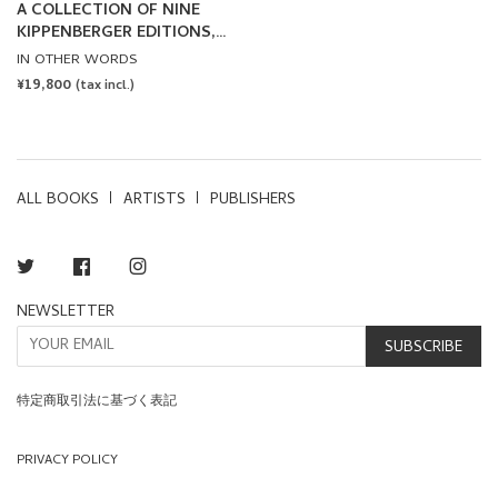
A COLLECTION OF NINE
KIPPENBERGER EDITIONS,
ONE BOETTI WATCH, A
IN OTHER WORDS
CIGARETTE AND YELLOW
REGULAR
¥19,800
(tax incl.)
by Jonathan Monk [SPECIAL
PRICE
EDITION]
ALL BOOKS
ARTISTS
PUBLISHERS
Twitter
Facebook
Instagram
NEWSLETTER
SUBSCRIBE
特定商取引法に基づく表記
PRIVACY POLICY