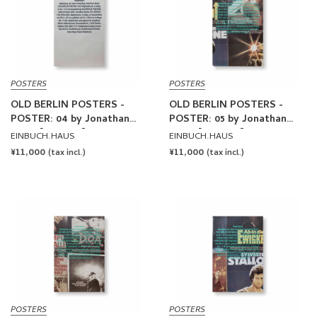
POSTERS
POSTERS
OLD BERLIN POSTERS -
OLD BERLIN POSTERS -
POSTER: 04 by Jonathan
POSTER: 05 by Jonathan
Monk [SIGNED]
Monk [SIGNED]
EINBUCH.HAUS
EINBUCH.HAUS
REGULAR
¥11,000
REGULAR
¥11,000
(tax incl.)
(tax incl.)
PRICE
PRICE
POSTERS
POSTERS