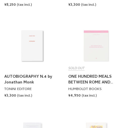
REGULAR
¥8,250
REGULAR
¥3,300
(tax incl.)
(tax incl.)
PRICE
PRICE
SOLD OUT
AUTOBIOGRAPHY N.4 by
ONE HUNDRED MEALS
Jonathan Monk
BETWEEN ROME AND
BERLIN by Jonathan Monk
TONINI EDITORE
HUMBOLDT BOOKS
REGULAR
¥3,300
REGULAR
¥4,950
(tax incl.)
(tax incl.)
PRICE
PRICE