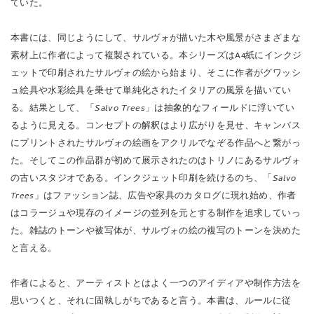
ていた。
本書には、同じようにして、サルヴォが描いた木や風景がさまざまな
素材上に作者によって複製されている。本シリーズはA4紙にインクジ
ェットで印刷されたサルヴォの絵から始まり、そこに作者がグワッシ
ュ絵具や水彩絵具を乗せて単純化されたイタリアの風景を描いてい
る。結果として、「
Salvo Trees
」は抽象的なフィールドに浮いてい
るように見える。コンセプトの解釈はより広がりを見せ、キャンバス
にプリントされたサルヴォの絵画をアクリルでなぞる作品へと繋がっ
た。そしてこの作品群が初めて展示されたのはトリノにあるサルヴォ
の古いスタジオである。インクジェット印刷を続けるのち、「
Salvo
Trees
」はファッション誌、広告や家具のカタログに現れ始め、作者
はコラージュや現存のイメージの並列を元とする制作を追求していっ
た。雑誌のトーンや被写体が、サルヴォの絵の複写のトーンを決めた
と言える。
作者によると、アーティストとはよく一つのアイディアや制作方法を
思いつくと、それに固執しがちであると言う。本書は、ルールに従