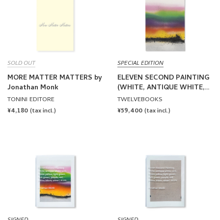
SOLD OUT
SPECIAL EDITION
MORE MATTER MATTERS by
ELEVEN SECOND PAINTING
Jonathan Monk
(WHITE, ANTIQUE WHITE,
PINK, LEMON YELLOW,
TONINI EDITORE
TWELVEBOOKS
LIGHT GREEN, DARK GREEN,
REGULAR
¥4,180
REGULAR
¥59,400
(tax incl.)
(tax incl.)
PURPLE, RED, YELLOW,
PRICE
PRICE
BLACK, SILVER) 2025 by
Jonathan Monk [EDITION]