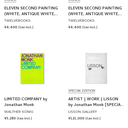
SIGNED
SIGNED
ELEVEN SECOND PAINTING
ELEVEN SECOND PAINTING
(WHITE, ANTIQUE WHITE,
(WHITE, ANTIQUE WHITE,
PINK, LEMON YELLOW,
PINK, LEMON YELLOW,
TWELVEBOOKS
TWELVEBOOKS
LIGHT GREEN, DARK GREEN,
LIGHT GREEN, DARK GREEN,
REGULAR
¥4,400
REGULAR
¥4,400
(tax incl.)
(tax incl.)
PURPLE, RED, YELLOW,
PURPLE, RED, YELLOW,
PRICE
PRICE
BLACK, SILVER) 2025 by
BLACK, SILVER) 2025 by
Jonathan Monk [COVER A /
Jonathan Monk [COVER B /
SIGNED]
SIGNED]
SPECIAL EDITION
LIMITED COMPANY by
ARTIST | WORK | LISSON
Jonathan Monk
by Jonathan Monk [SPECIAL
DIGITAL EDITION]
WALTHER KÖNIG
LISSON GALLERY
REGULAR
¥5,280
REGULAR
¥121,000
(tax incl.)
(tax incl.)
PRICE
PRICE