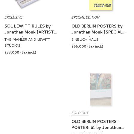
EXCLUSIVE
SPECIAL EDITION
SOL LEWITT RULES by
OLD BERLIN POSTERS by
Jonathan Monk [ARTIST
Jonathan Monk [SPECIAL
EDITION]
EDITION]
THE MAHLER AND LEWITT
EINBUCH.HAUS
STUDIOS
REGULAR
¥66,000
(tax incl.)
REGULAR
¥33,000
PRICE
(tax incl.)
PRICE
SOLD OUT
OLD BERLIN POSTERS -
POSTER: 01 by Jonathan