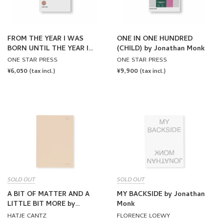
FROM THE YEAR I WAS
ONE IN ONE HUNDRED
BORN UNTIL THE YEAR I
(CHILD) by Jonathan Monk
LEFT AMERICA by Jonathan
ONE STAR PRESS
ONE STAR PRESS
Monk
REGULAR
¥6,050
REGULAR
¥9,900
(tax incl.)
(tax incl.)
PRICE
PRICE
SOLD OUT
SOLD OUT
A BIT OF MATTER AND A
MY BACKSIDE by Jonathan
LITTLE BIT MORE by
Monk
Jonathan Monk
HATJE CANTZ
FLORENCE LOEWY