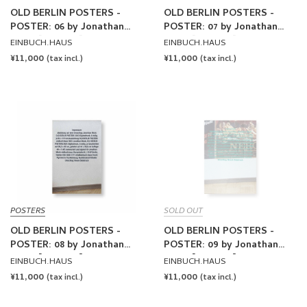
OLD BERLIN POSTERS -
OLD BERLIN POSTERS -
POSTER: 06 by Jonathan
POSTER: 07 by Jonathan
Monk [SIGNED]
Monk [SIGNED]
EINBUCH.HAUS
EINBUCH.HAUS
REGULAR
¥11,000
REGULAR
¥11,000
(tax incl.)
(tax incl.)
PRICE
PRICE
POSTERS
SOLD OUT
OLD BERLIN POSTERS -
OLD BERLIN POSTERS -
POSTER: 08 by Jonathan
POSTER: 09 by Jonathan
Monk [SIGNED]
Monk [SIGNED]
EINBUCH.HAUS
EINBUCH.HAUS
REGULAR
¥11,000
REGULAR
¥11,000
(tax incl.)
(tax incl.)
PRICE
PRICE