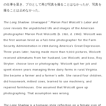
の仕事を退き、プロとして再び写真を撮ることはなかったが、写真を
撮ることは止めなかった。
The Long Shadow: Unwrapped ~ Marion Post Wolcott’s Labor and
Love
reveals the unpublished life and images of the American
photographer Marion Post Wolcott1 (b. 1910, d. 1990). Wolcott was
the first woman hired as a full-time photographer for the Farm
Security Administration in 1938 during America’s Great Depression.
Three years later, having made more than 9,000 pictures, Wolcott
received ultimatums from her husband, Lee Wolcott, and boss, Roy
Stryker: choose love or photography. Wolcott quit her job and
spent eleven years managing three dairy farms in rural Virginia.
She became a farmer and a farmer’s wife. She raised four children,
did housework, milked cows, learned to use machinery, and
repaired farmhouses. One assumed that Wolcott gave up
photographing. That assumption was wrong.
The Long Shadow
is a homage-style reflection on a female icon of