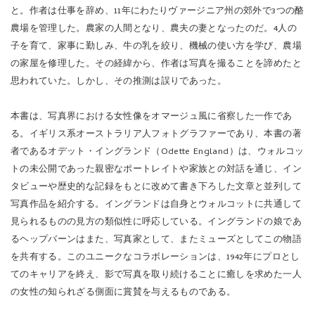
と。作者は仕事を辞め、11年にわたりヴァージニア州の郊外で
3つの酪
農場を管理した。農家の人間となり、農夫の妻となったのだ。4人の
子を育て、家事に勤しみ、牛の乳を絞り、機械の使い方を学び、農場
の家屋を修理した。その経緯から、作者は写真を撮ることを諦めたと
思われていた。しかし、その推測は誤りであった。
本書は、写真界における女性像をオマージュ風に省察した一作であ
る。イギリス系オーストラリア人フォトグラファーであり、本書の著
者であるオデット・イングランド（Odette England）は、ウォルコッ
トの未公開であった親密なポートレイトや家族との対話を通じ、イン
タビューや歴史的な記録をもとに改めて書き下ろした文章と並列して
写真作品を紹介する。イングランドは自身とウォルコットに共通して
見られるものの見方の類似性に呼応している。イングランドの娘であ
るヘップバーンはまた、写真家として、またミューズとしてこの物語
を共有する。このユニークなコラボレーションは、1942年にプロとし
てのキャリアを終え、影で写真を取り続けることに癒しを求めた一人
の女性の知られざる側面に賞賛を与えるものである。