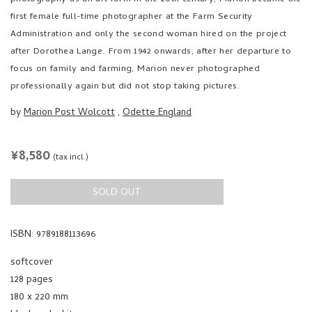
first female full-time photographer at the Farm Security
Administration and only the second woman hired on the project
after Dorothea Lange. From 1942 onwards, after her departure to
focus on family and farming, Marion never photographed
professionally again but did not stop taking pictures.
by
Marion Post Wolcott
,
Odette England
REGULAR
¥8,580
(tax incl.)
PRICE
SOLD OUT
ISBN: 9789188113696
softcover
128 pages
180 x 220 mm