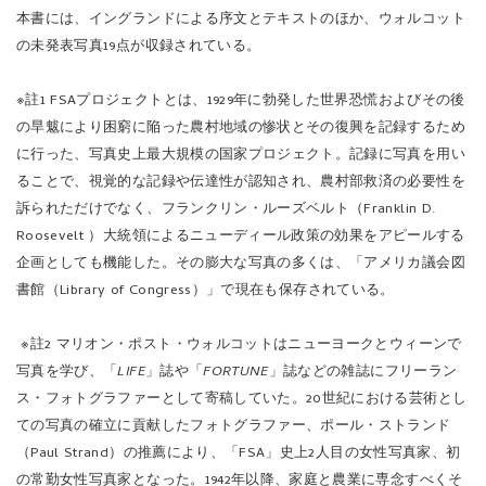
本書には、イングランドによる序文とテキストのほか、ウォルコット
の未発表写真19点が収録されている。
※註1 FSAプロジェクトとは、1929年に勃発した世界恐慌およびその後
の旱魃により困窮に陥った農村地域の惨状とその復興を記録するため
に行った、写真史上最大規模の国家プロジェクト。記録に写真を用い
ることで、視覚的な記録や伝達性が認知され、農村部救済の必要性を
訴られただけでなく、フランクリン・ルーズベルト（Franklin D.
Roosevelt ）大統領によるニューディール政策の効果をアピールする
企画としても機能した。その膨大な写真の多くは、「アメリカ議会図
書館（Library of Congress）」で現在も保存されている。
※註2 マリオン・ポスト・ウォルコットはニューヨークとウィーンで
写真を学び、「
LIFE
」誌や「
FORTUNE
」誌などの雑誌にフリーラン
ス・フォトグラファーとして寄稿していた。20世紀における芸術とし
ての写真の確立に貢献したフォトグラファー、ポール・ストランド
（Paul Strand）の推薦により、「FSA」史上2人目の女性写真家、初
の常勤女性写真家となった。1942年以降、家庭と農業に専念すべくそ