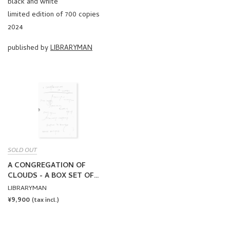
black and white
limited edition of 700 copies
2024
published by
LIBRARYMAN
SOLD OUT
A CONGREGATION OF
CLOUDS - A BOX SET OF
ZINES BY 8 ARTISTS
LIBRARYMAN
REGULAR
¥9,900
(tax incl.)
PRICE