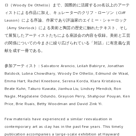
ロ（Woody De Othello）まで、国際的に活躍する20名以上のアーテ
ィストによる作品に加え、キュレーターのクリフ・ローソン（Cliff
Lauson）による序論、作家であり評論家のエイミー・シャーロック
（Amy Sherlock）による美術と陶芸の歴史に触れたテキスト、そし
て展覧したアーティストたちによる座談会の内容を収録。美術と工芸
の関係についての今まさに繰り広げられている「対話」に有意義な貢
献を成す一冊である。
参加アーティスト：Salvatore Arancio, Leilah Babiryre, Jonathan
Baldock, Lubna Chowdhary, Woody De Othello, Edmund de Waal,
Emma Hart, Rachel Kneebone, Serena Korda, Klara Kristalova,
Beate Kuhn, Takuro Kuwata, Jianhua Liu, Lindsey Mendick, Ron
Nagle, Magdalene Odundo, Grayson Perry, Shahpour Pouyan, Ken
Price, Brie Ruais, Betty Woodman and David Zink Yi.
Few materials have experienced a similar reevaluation in
contemporary art as clay has in the past few years. This timely
publication accompanies a large-scale exhibition at Hayward