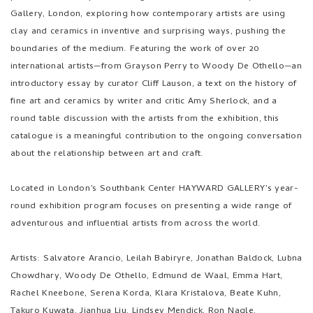
Gallery, London, exploring how contemporary artists are using
clay and ceramics in inventive and surprising ways, pushing the
boundaries of the medium. Featuring the work of over 20
international artists—from Grayson Perry to Woody De Othello—an
introductory essay by curator Cliff Lauson, a text on the history of
fine art and ceramics by writer and critic Amy Sherlock, and a
round table discussion with the artists from the exhibition, this
catalogue is a meaningful contribution to the ongoing conversation
about the relationship between art and craft.
Located in London’s Southbank Center HAYWARD GALLERY’s year-
round exhibition program focuses on presenting a wide range of
adventurous and influential artists from across the world.
Artists: Salvatore Arancio, Leilah Babiryre, Jonathan Baldock, Lubna
Chowdhary, Woody De Othello, Edmund de Waal, Emma Hart,
Rachel Kneebone, Serena Korda, Klara Kristalova, Beate Kuhn,
Takuro Kuwata, Jianhua Liu, Lindsey Mendick, Ron Nagle,