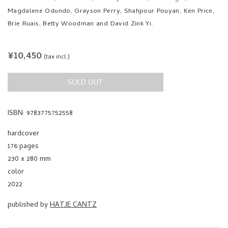
Magdalene Odundo, Grayson Perry, Shahpour Pouyan, Ken Price,
Brie Ruais, Betty Woodman and David Zink Yi.
REGULAR
¥10,450
(tax incl.)
PRICE
SOLD OUT
ISBN: 9783775752558
hardcover
176 pages
230 x 280 mm
color
2022
published by
HATJE CANTZ