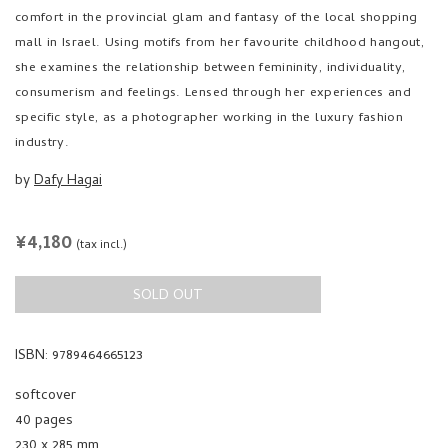
comfort in the provincial glam and fantasy of the local shopping
mall in Israel. Using motifs from her favourite childhood hangout,
she examines the relationship between femininity, individuality,
consumerism and feelings. Lensed through her experiences and
specific style, as a photographer working in the luxury fashion
industry.
by
Dafy Hagai
REGULAR
¥4,180
(tax incl.)
PRICE
SOLD OUT
ISBN: 9789464665123
softcover
40 pages
230 x 285 mm