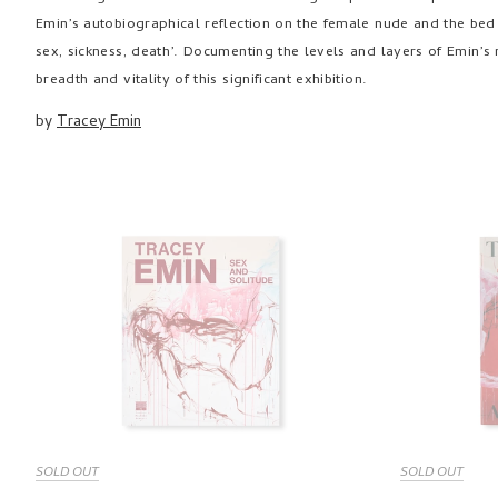
Emin’s autobiographical reflection on the female nude and the bed a
sex, sickness, death’. Documenting the levels and layers of Emin’
breadth and vitality of this significant exhibition.
by
Tracey Emin
SOLD OUT
SOLD OUT