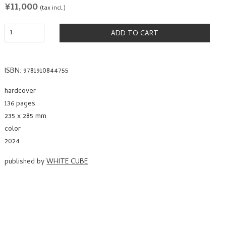
REGULAR
¥11,000
(tax incl.)
PRICE
ADD TO CART
ISBN: 9781910844755
hardcover
136 pages
235 x 285 mm
color
2024
published by
WHITE CUBE