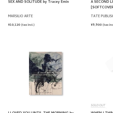
SEX AND SOLITUDE by Tracey Emin
A SECOND LI
[SOFTCOVER
MARSILIO ARTE
TATE PUBLIS
REGULAR
¥10,120
REGULAR
¥9,900
(tax incl.)
(tax inc
PRICE
PRICE
SOLD OUT