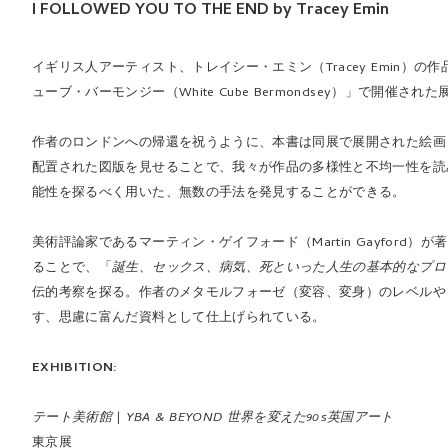
I FOLLOWED YOU TO THE END by Tracey Emin
イギリス人アーティスト、トレイシー・エミン（Tracey Emin）の
ューブ・バーモンジー（White Cube Bermondsey）」で開催さ
作者のロンドンへの帰還を祝うように、本書は同展で展開された絵画
配置された図版を見せることで、我々が作品の多様性と不均一性を読
能性を探るべく用いた、無数の手法を発見することができる。
美術評論家であるマーティン・ゲイフォード（Martin Gayfor
ることで、「
誕生、セックス、病気、死といった人生の基本的なプロ
伝的考察を探る。作者のメタモルフォーゼ（変容、変身）のレベルや
す、思慮に富んだ資料として仕上げられている。
EXHIBITION:
テート美術館 | YBA & BEYOND 世界を変えた90s英国アート
東京展