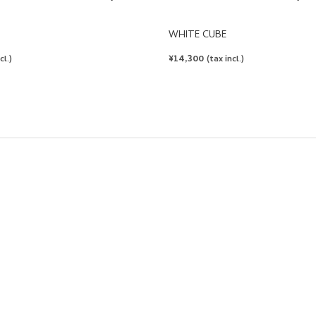
WHITE CUBE
REGULAR
¥14,300
cl.)
(tax incl.)
PRICE