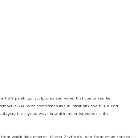
artist’s paintings, sculptures and video that comprised her
mber 2024). With comprehensive illustrations and full-bleed
isplaying the myriad ways in which the artist explores the
 from which they emerge, Martin Gayford’s long-form essay studies