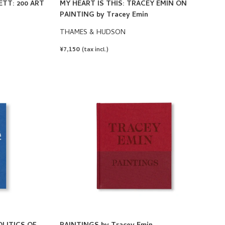
ETT: 200 ART
MY HEART IS THIS: TRACEY EMIN ON
PAINTING by Tracey Emin
THAMES & HUDSON
REGULAR
¥7,150
(tax incl.)
PRICE