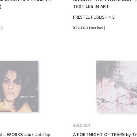
NK ABOUT SEX T-SHIRTS
UNRAVEL: THE POWER AND PO
)
TEXTILES IN ART
PRESTEL PUBLISHING
REGULAR
¥12,100
.)
(tax incl.)
PRICE
SOLD OUT
 – WORKS 2007-2017 by
A FORTNIGHT OF TEARS by Tr