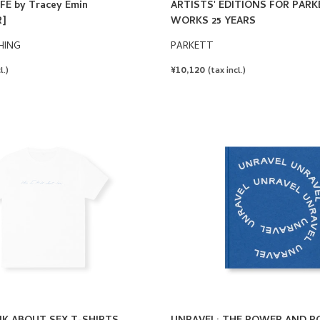
FE by Tracey Emin
ARTISTS' EDITIONS FOR PARK
]
WORKS 25 YEARS
HING
PARKETT
REGULAR
¥10,120
l.)
(tax incl.)
PRICE