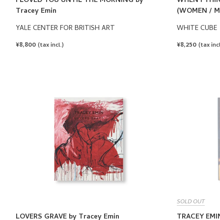
I LOVED YOU UNTIL THE MORNING by
WHEN I THI
Tracey Emin
(WOMEN / M
YALE CENTER FOR BRITISH ART
WHITE CUBE
REGULAR
¥8,800
REGULAR
¥8,250
(tax incl.)
(tax incl
PRICE
PRICE
SOLD OUT
LOVERS GRAVE by Tracey Emin
TRACEY EMIN