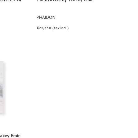
LITICS OF
PAINTINGS by Tracey Emin
PHAIDON
REGULAR
¥22,550
(tax incl.)
PRICE
acey Emin