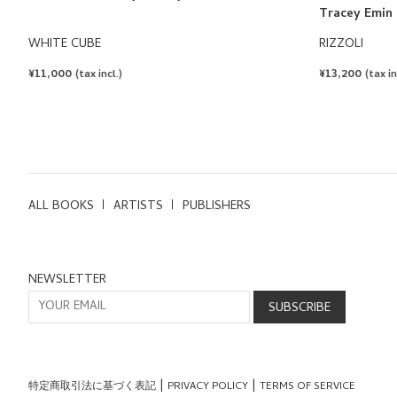
Tracey Emin
WHITE CUBE
RIZZOLI
REGULAR
¥11,000
REGULAR
¥13,200
(tax incl.)
(tax in
PRICE
PRICE
ALL BOOKS
ARTISTS
PUBLISHERS
NEWSLETTER
特定商取引法に基づく表記
PRIVACY POLICY
TERMS OF SERVICE