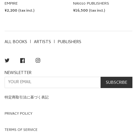
COMMUNICATION:
EMPIRE
NAI010 PUBLISHERS
INVITATION CARDS BY THE
REGULAR
¥2,200
REGULAR
¥16,500
(tax incl.)
(tax incl.)
ARTIST STANLEY BROUWN
PRICE
PRICE
ALL BOOKS
ARTISTS
PUBLISHERS
Twitter
Facebook
Instagram
NEWSLETTER
SUBSCRIBE
特定商取引法に基づく表記
PRIVACY POLICY
TERMS OF SERVICE