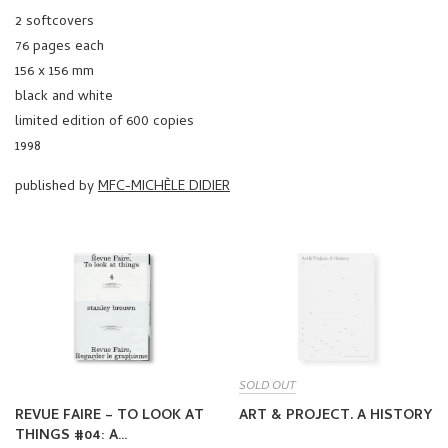
2 softcovers
76 pages each
156 x 156 mm
black and white
limited edition of 600 copies
1998
published by
MFC-MICHÈLE DIDIER
SOLD OUT
REVUE FAIRE – TO LOOK AT
ART & PROJECT. A HISTORY
THINGS #04: A