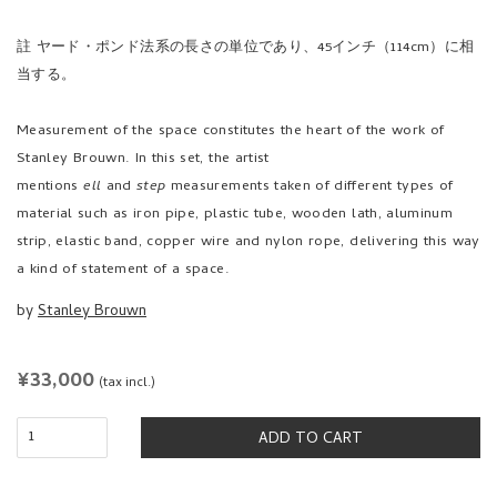
註 ヤード・ポンド法系の長さの単位であり、45インチ（114cm）に相
当する。
Measurement of the space constitutes the heart of the work of
Stanley Brouwn. In this set, the artist
mentions
ell
and
step
measurements taken of different types of
material such as iron pipe, plastic tube, wooden lath, aluminum
strip, elastic band, copper wire and nylon rope, delivering this way
a kind of statement of a space.
by
Stanley Brouwn
REGULAR
¥33,000
(tax incl.)
PRICE
ADD TO CART