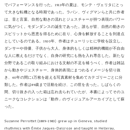
でパフォーマンスを行った。1913年の夏は、モンテ・ヴェリタにとっ
て大きな転機となる時期であった。ラバン、ヴィグマンらと共に作者
は、音と言葉、自然な動きの流れとジェスチャーが持つ表現のパワー
に気がつく。モダンダンスの誕生であった。誰もが皆、自然の動きの
スピリットから恩恵を得るために在り、心身を解放することを到達点
としているのである。1920年、作者はチューリッヒに学校を設立し、
ダンサーや俳優、子供から大人、身体的もしくは精神的機能が不自由
な人に教えるだけでなく、自身の研究にも熱を入れ専念した。新たな
分野であるこの取り組みにおける文献の不足を補うべく、作者は雑誌
から動きやジェスチャー、身体的表現にまつわるイメージを切り抜
き、60年の間に1万枚を超える写真素材を集めてカテゴリーごとに分
類した。作者は89歳まで活動を続け、この世を去った。しばらくの
間、切り抜きの入った箱は忘れ去られていたが、本書によってそのユ
ニークなコレクションは「動作」のヴィジュアルアーカイブとして蘇
った。
Suzanne Perrottet (1889–1983) grew up in Geneva, studied
rhythmics with Émile Jaques-Dalcroze and taught in Hellerau,