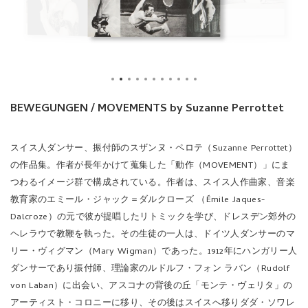
BEWEGUNGEN / MOVEMENTS by Suzanne Perrottet
スイス人ダンサー、振付師のスザンヌ・ペロテ（Suzanne Perrottet）
の作品集。作者が長年かけて蒐集した「動作（MOVEMENT）」にま
つわるイメージ群で構成されている。作者は、スイス人作曲家、音楽
教育家のエミール・ジャック＝ダルクローズ （Émile Jaques-
Dalcroze）の元で彼が提唱したリトミックを学び、ドレスデン郊外の
ヘレラウで教鞭を執った。その生徒の一人は、ドイツ人ダンサーのマ
リー・ヴィグマン（Mary Wigman）であった。1912年にハンガリー人
ダンサーであり振付師、理論家のルドルフ・フォン ラバン（Rudolf
von Laban）に出会い、アスコナの背後の丘「モンテ・ヴェリタ」の
アーティスト・コロニーに移り、その後はスイスへ移りダダ・ソワレ