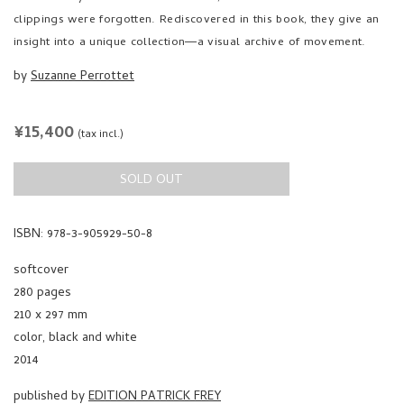
clippings were forgotten. Rediscovered in this book, they give an
insight into a unique collection―a visual archive of movement.
by
Suzanne Perrottet
REGULAR
¥15,400
(tax incl.)
PRICE
SOLD OUT
ISBN: 978-3-905929-50-8
softcover
280 pages
210 x 297 mm
color, black and white
2014
published by
EDITION PATRICK FREY